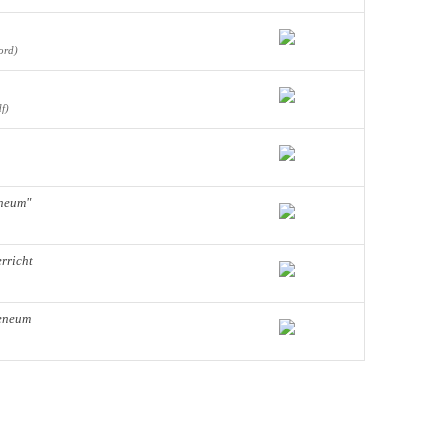
ord)
f)
neum"
rricht
heneum