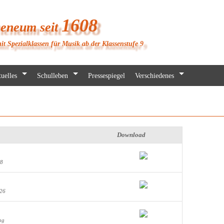
1608
heneum seit
it Spezialklassen für Musik ab der Klassenstufe 9
uelles
Schulleben
Pressespiegel
Verschiedenes
Download
08
026
ng