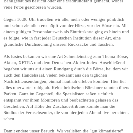
Bankgebäudes besucht oder eine Stadtrundfahrt gemacht, wobei
viele Fotos geschossen wurden.
Gegen 16:00 Uhr trudelten wir alle, mehr oder weniger pünktlich
und schon ziemlich erschöpft von der Hitze, vor der Börse ein. Mit
einem gültigen Personalausweis als Eintrittskarte ging es hinein und
es folgte, wie in fast jeder Deutschen Institution dieser Art, eine
gründliche Durchsuchung unserer Rucksäcke und Taschen.
Als Erstes bekamen wir eine Art Schnelleinstieg zum Thema Börse,
Aktien, XETRA und dem Deutschen-Aktien-Index. Anschließend
begaben wir uns auf einen Rundgang durch die Börse, bei dem wir
auch den Handelssaal, vielen bekannt aus den täglichen
Nachrichtensendungen, einmal hautnah erleben konnten. Hier lief
alles unerwartet ruhig ab. Keine hektischen Börsianer rannten übers
Parkett. Ganz im Gegenteil, die Spezialisten saßen sichtlich
entspannt vor ihren Monitoren und beobachteten gelassen das
Geschehen. Auf Höhe der Zuschauertribüne konnte man die
Studios der Fernsehsender, die von hier jeden Abend live berichten,
sehen.
Damit endete unser Besuch. Wir verließen die "gut klimatisierte"