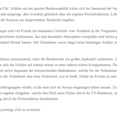
 Uhr. Schüler aus der ganzen Bundesrepublik trafen sich im Speisesaal der Sa
h und aufgeregt, aber trotzdem glücklich über die eigenen Persönlichkeiten, 
r der Kaserne zur langersehnten Nachtruhe begaben.
ungen und viel Freude die bekannten Gesichter vom Vorabend in der Truppenkü
richteten Auditorium, das eine besondere Atmosphäre versprühte und hörten g
hard Werner kamen. Die Teilnehmer waren längst keine beliebigen Schüler meh
thema einzustimmen, hatte die Bundeswehr ein großes Spektakel vorbereitet. 
 sich die Schüler auf einmal mitten in einer nahezu echten Kriegssituation. D
und sofort begannen die lebensrettenden Maßnahmen, welche für die Teilnehme
en die Teilnehmer eine neue Sichtweise, was es heißt, Soldat im Einsatz zu sein
Arbeitsgruppen wieder, in die man sich im Voraus eingetragen haben musste. Zu
e eigenen Aufgaben, welche den Dreh eines Filmes durch die TV-Redaktion, die
 durch die Printredaktion beinhalteten.
jeweilige Ziel zu erreichen.