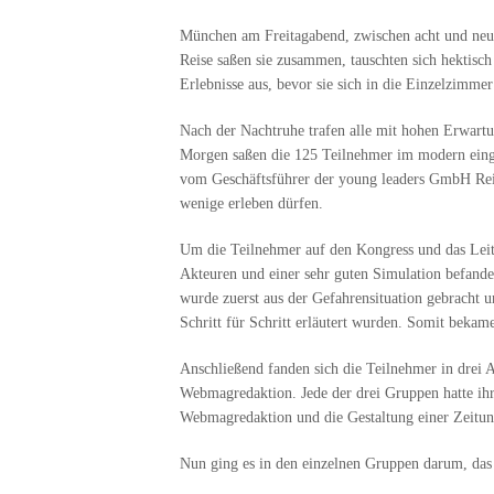
München am Freitagabend, zwischen acht und neun
Reise saßen sie zusammen, tauschten sich hektisc
Erlebnisse aus, bevor sie sich in die Einzelzimme
Nach der Nachtruhe trafen alle mit hohen Erwart
Morgen saßen die 125 Teilnehmer im modern einge
vom Geschäftsführer der young leaders GmbH Rein
wenige erleben dürfen.
Um die Teilnehmer auf den Kongress und das Leit
Akteuren und einer sehr guten Simulation befanden
wurde zuerst aus der Gefahrensituation gebracht 
Schritt für Schritt erläutert wurden. Somit bekam
Anschließend fanden sich die Teilnehmer in drei 
Webmagredaktion. Jede der drei Gruppen hatte ihr
Webmagredaktion und die Gestaltung einer Zeitung
Nun ging es in den einzelnen Gruppen darum, das 