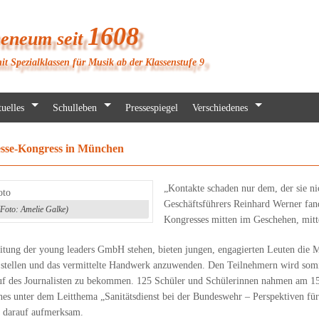
1608
heneum seit
it Spezialklassen für Musik ab der Klassenstufe 9
uelles
Schulleben
Pressespiegel
Verschiedenes
esse-Kongress in München
„Kontakte schaden nur dem, der sie ni
Geschäftsführers Reinhard Werner fan
Foto: Amelie Galke)
Kongresses mitten im Geschehen, mit
itung der young leaders GmbH stehen, bieten jungen, engagierten Leuten die 
stellen und das vermittelte Handwerk anzuwenden. Den Teilnehmern wird somit 
ruf des Journalisten zu bekommen. 125 Schüler und Schülerinnen nahmen am 1
es unter dem Leitthema „Sanitätsdienst bei der Bundeswehr – Perspektiven für
e darauf aufmerksam.