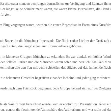
 Berufsberater standen den jungen Journalisten zur Verfügung und konnten ihn
chüler längst keine Schüler mehr waren, sie waren kleine Journalisten, die Han
folgten.
 im Flug vergangen waren, wurden die ersten Ergebnisse in Form eines Kurzfi
it Bussen in die Münchner Innenstadt. Die flackernden Lichter der Großstadt z
it den Leuten, die längst schon zum Freundeskreis gehörten.
n, in kleineren Gruppen München zu erkunden. Es war dunkel, ein kühler Wind
n den tollsten Farben und die Menschen waren offen und herzlich. Ein Gefühl v
ken ließen alle den Tag mit dem Schweifen des Blickes auf das funkelnde Nach
die bekannten Gesichter begrüßten einander lächelnd und jeder ging motiviert e
wurde nach dem Frühstück begonnen. Jede Gruppe befand sich auf der Zielgera
e als Wohlfühlort bezeichnet wurde, kam es endlich zur Präsentation. Jeder ei
ren, genoss die faszinierende Atmosphäre des Auditoriums und war stolz auf das,