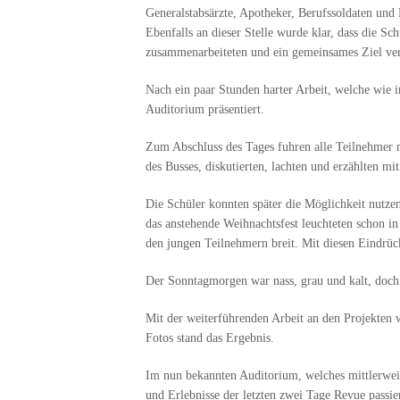
Generalstabsärzte, Apotheker, Berufssoldaten und
Ebenfalls an dieser Stelle wurde klar, dass die S
zusammenarbeiteten und ein gemeinsames Ziel ver
Nach ein paar Stunden harter Arbeit, welche wie
Auditorium präsentiert.
Zum Abschluss des Tages fuhren alle Teilnehmer m
des Busses, diskutierten, lachten und erzählten m
Die Schüler konnten später die Möglichkeit nutze
das anstehende Weihnachtsfest leuchteten schon i
den jungen Teilnehmern breit. Mit diesen Eindrüc
Der Sonntagmorgen war nass, grau und kalt, doch 
Mit der weiterführenden Arbeit an den Projekten 
Fotos stand das Ergebnis.
Im nun bekannten Auditorium, welches mittlerweil
und Erlebnisse der letzten zwei Tage Revue passie