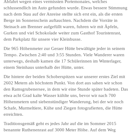
Abfahrt wegen eines vermissten Portemonaies, welches
schlussendlich im Auto gefunden wurde. Etwas bessere Stimmung
nach dem Stau auf der Anreise stellte sich erst ein, als die ersten
Berge im Sonnenschein auftauchten. Nachdem die Vorräte in
Steinach am Brenner aufgefüllt waren, fuhren wir mit Äpfeln,
Gurken und viel Schokolade weiter zum Gasthof Touristenrast,
dem Parkplatz für unsere vier Kleinbusse.
Die 965 Höhenmeter zur Geraer Hütte bewältigte jeder in seinem
Tempo. Zwischen 2:40 und 3:55 Stunden. Viele Wanderer waren
unterwegs, deshalb kamen die 17 Schülerinnen im Winterlager,
einem Steinhaus unterhalb der Hütte, unter.
Die hintere der beiden Schoberspitzen war unserer erstes Ziel mit
2602 Metern als höchstem Punkt. Von dort aus sahen wir schon
den Ramsgrubenersee, in dem wir eine Stunde später badeten. Das
etwa acht Grad kalte Wasser kühlte uns, bevor wir nach 700
Höhenmetern und siebenstündiger Wanderung, bei der wir noch
Schafe, Murmeltiere, Kühe und Ziegen fotografierten, die Hütte
erreichten.
Traditionsgemäß geht es jedes Jahr auf die im Sommer 2015
benannte Ruthenenrast auf 3000 Meter Höhe. Auf dem Weg