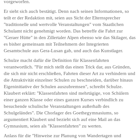
vorgeworfen.
Er sieht sich auch bestätigt. Denn nach seinen Informationen, so
teilt er der Redaktion mit, seien aus Sicht der Elternsprecher
"traditionelle und wertvolle Veranstaltungen" vom Staatlichen
Schulamt nicht genehmigt worden. Das betreffe die Fahrt zur
"Geraer Hütte" in den Zillertaler Alpen ebenso wie das Skilager, das
es bisher gemeinsam mit Teilnehmern der Integrierten
Gesamtschule aus Gera-Lusan gab, und auch das Kunstlager.
Schulze macht dafür die Definition für Klassenfahrten
verantwortlich. "Für mich stellt das einen Trick dar, aus Gründen,
die sich mir nicht erschließen, Fahrten dieser Art zu verhindern und
die Attraktivität einzelner Schulen zu beschneiden, ­darüber hinaus
Eigeninitiative der Schulen auszubremsen", schreibt Schulze.
Klaubert erklärt: "Klassenfahrten sind mehrtägige, von Schülern
einer ganzen Klasse oder eines ganzen Kurses verbindlich zu
besuchende schulische Veranstaltungen außerhalb des
Schulgeländes". Die Chorlager des Goethegymnasiums, so
argumentiert Klaubert und bezieht sich auf eine Mail an das
Gymnasium, seien als "Klassenfahrten" zu werten.
Anlass für die "Hinweise zur Planung von Wandertagen und