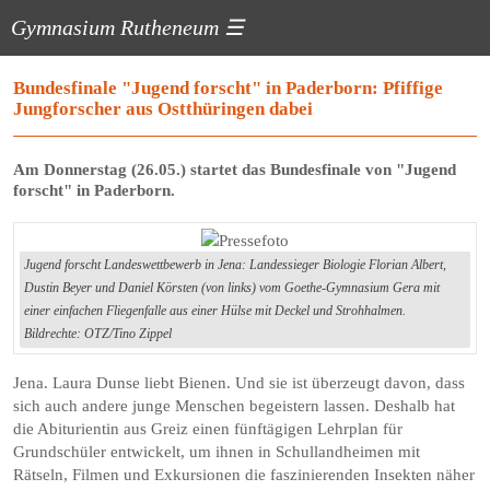
Gymnasium Rutheneum
☰
Bundesfinale "Jugend forscht" in Paderborn: Pfiffige
Jungforscher aus Ostthüringen dabei
Am Donnerstag (26.05.) startet das Bundes­finale von "Jugend
forscht" in Paderborn.
Jugend forscht Landeswettbewerb in Jena: Landessieger Biologie Florian Albert,
Dustin Beyer und Daniel Körsten (von links) vom Goethe-Gymnasium Gera mit
einer einfachen Fliegenfalle aus einer Hülse mit Deckel und Strohhalmen.
Bildrechte: OTZ/Tino Zippel
Jena. Laura Dunse liebt Bienen. Und sie ist überzeugt davon, dass
sich auch andere junge Menschen begeistern lassen. Deshalb hat
die Abiturientin aus Greiz einen fünftägigen Lehrplan für
Grundschüler entwickelt, um ihnen in Schullandheimen mit
Rätseln, Filmen und Exkursionen die faszinierenden Insekten näher