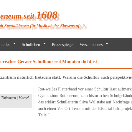
1608
heneum seit
it Spezialklassen für Musik ab der Klassenstufe 9
uelles
Schulleben
Pressespiegel
Verschiedenes
orisches Geraer Schulhaus seit Monaten dicht ist
entrum natürlich trotzdem statt. Warum die Schultür auch perspektivisc
Rot-weißes Flatterband vor einer Schultür lässt aufmer
Gymnasium Rutheneum, zum historischen Schulgebäude 
n Thüringen | Marcel
das erklärt Schulleiterin Silva Wallstabe auf Nachfrage u
auch einen Vor-Ort-Termin mit der Elstertal Infraproje
Teile.“