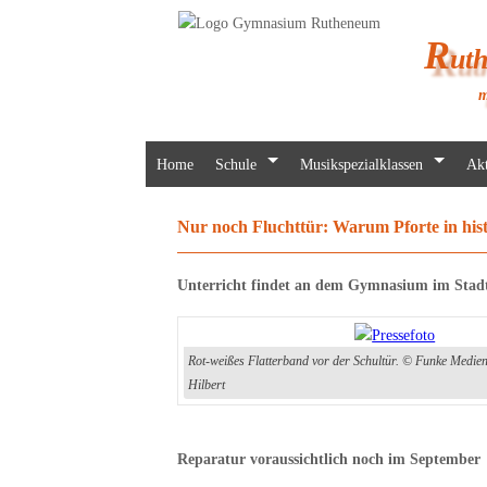
R
ut
m
Home
Schule
Musikspezialklassen
Akt
Nur noch Fluchttür: Warum Pforte in hist
Unterricht findet an dem Gymnasium im Stadtz
Rot-weißes Flatterband vor der Schultür. © Funke Medie
Hilbert
Reparatur voraussichtlich noch im September