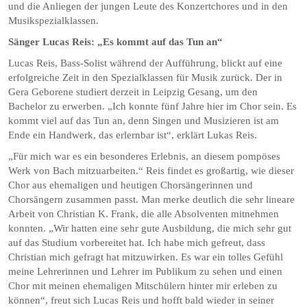
und die Anliegen der jungen Leute des Konzertchores und in den
Musikspezialklassen.
Sänger Lucas Reis: „Es kommt auf das Tun an“
Lucas Reis, Bass-Solist während der Aufführung, blickt auf eine
erfolgreiche Zeit in den Spezialklassen für Musik zurück. Der in
Gera Geborene studiert derzeit in Leipzig Gesang, um den
Bachelor zu erwerben. „Ich konnte fünf Jahre hier im Chor sein. Es
kommt viel auf das Tun an, denn Singen und Musizieren ist am
Ende ein Handwerk, das erlernbar ist“, erklärt Lukas Reis.
„Für mich war es ein besonderes Erlebnis, an diesem pompöses
Werk von Bach mitzuarbeiten.“ Reis findet es großartig, wie dieser
Chor aus ehemaligen und heutigen Chorsängerinnen und
Chorsängern zusammen passt. Man merke deutlich die sehr lineare
Arbeit von Christian K. Frank, die alle Absolventen mitnehmen
konnten. „Wir hatten eine sehr gute Ausbildung, die mich sehr gut
auf das Studium vorbereitet hat. Ich habe mich gefreut, dass
Christian mich gefragt hat mitzuwirken. Es war ein tolles Gefühl
meine Lehrerinnen und Lehrer im Publikum zu sehen und einen
Chor mit meinen ehemaligen Mitschülern hinter mir erleben zu
können“, freut sich Lucas Reis und hofft bald wieder in seiner