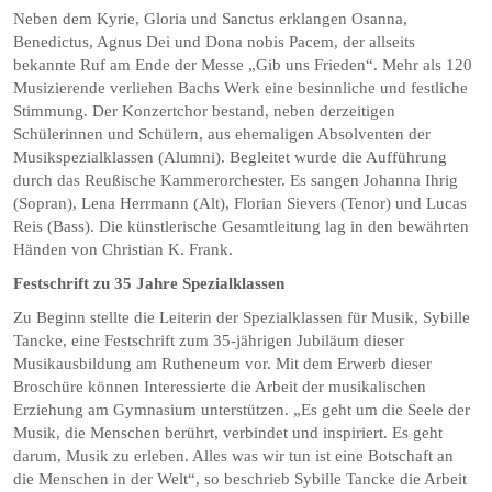
Neben dem Kyrie, Gloria und Sanctus erklangen Osanna,
Benedictus, Agnus Dei und Dona nobis Pacem, der allseits
bekannte Ruf am Ende der Messe „Gib uns Frieden“. Mehr als 120
Musizierende verliehen Bachs Werk eine besinnliche und festliche
Stimmung. Der Konzertchor bestand, neben derzeitigen
Schülerinnen und Schülern, aus ehemaligen Absolventen der
Musikspezialklassen (Alumni). Begleitet wurde die Aufführung
durch das Reußische Kammerorchester. Es sangen Johanna Ihrig
(Sopran), Lena Herrmann (Alt), Florian Sievers (Tenor) und Lucas
Reis (Bass). Die künstlerische Gesamtleitung lag in den bewährten
Händen von Christian K. Frank.
Festschrift zu 35 Jahre Spezialklassen
Zu Beginn stellte die Leiterin der Spezialklassen für Musik, Sybille
Tancke, eine Festschrift zum 35-jährigen Jubiläum dieser
Musikausbildung am Rutheneum vor. Mit dem Erwerb dieser
Broschüre können Interessierte die Arbeit der musikalischen
Erziehung am Gymnasium unterstützen. „Es geht um die Seele der
Musik, die Menschen berührt, verbindet und inspiriert. Es geht
darum, Musik zu erleben. Alles was wir tun ist eine Botschaft an
die Menschen in der Welt“, so beschrieb Sybille Tancke die Arbeit