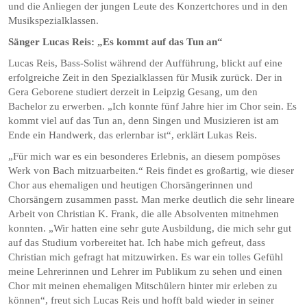
und die Anliegen der jungen Leute des Konzertchores und in den
Musikspezialklassen.
Sänger Lucas Reis: „Es kommt auf das Tun an“
Lucas Reis, Bass-Solist während der Aufführung, blickt auf eine
erfolgreiche Zeit in den Spezialklassen für Musik zurück. Der in
Gera Geborene studiert derzeit in Leipzig Gesang, um den
Bachelor zu erwerben. „Ich konnte fünf Jahre hier im Chor sein. Es
kommt viel auf das Tun an, denn Singen und Musizieren ist am
Ende ein Handwerk, das erlernbar ist“, erklärt Lukas Reis.
„Für mich war es ein besonderes Erlebnis, an diesem pompöses
Werk von Bach mitzuarbeiten.“ Reis findet es großartig, wie dieser
Chor aus ehemaligen und heutigen Chorsängerinnen und
Chorsängern zusammen passt. Man merke deutlich die sehr lineare
Arbeit von Christian K. Frank, die alle Absolventen mitnehmen
konnten. „Wir hatten eine sehr gute Ausbildung, die mich sehr gut
auf das Studium vorbereitet hat. Ich habe mich gefreut, dass
Christian mich gefragt hat mitzuwirken. Es war ein tolles Gefühl
meine Lehrerinnen und Lehrer im Publikum zu sehen und einen
Chor mit meinen ehemaligen Mitschülern hinter mir erleben zu
können“, freut sich Lucas Reis und hofft bald wieder in seiner