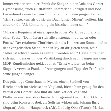
Immer wieder ermuntert Frank die Sänger in der Aula des Geraer
Gymnasiums, "sich zu straffen", unterbricht, korrigiert und lobt.
Ein aufmerksamer Proben-Zuhörer empfehlt den jungen Leuten,
"sich zu strecken, als ob sie ein Dachfenster öffnen" wollten. Ein
anderer rät: "Alt könnte ruhig ein bisschen lauter sein."
"Mozarts Requiem ist ein anspruchsvolles Werk", sagt Frank in
einer Pause. "Da müssen sich alle anstrengen, ob Laien oder
Profis." Der erfahrene Chorleiter, der das Konzert am Sonnabend in
der evangelischen Stadtkirche in Mylau dirigieren wird, weiß:
"Alles ist schwer, wenn es sehr gut werden soll." Deshalb freut er
sich auch, dass es mit der Verstärkung durch neun Sänger aus dem
MDR-Rundfunkchor geklappt hat. "Es ist wie Lernen beim
Singen", verweist Frank auf Anregungen und Tipps der Profis für
seine jungen Sänger.
Das prächtige Gotteshaus in Mylau, einem Stadtteil von
Reichenbach im sächsischen Vogtland, bietet Platz genug für den
verstärkten Geraer Chor und die Musiker der Vogtland
Philharmonie Greiz-Reichenbach. Insgesamt knapp 100 Akteure
sind beim Konzert dabei, als Solisten wirken mit: Johann Ihrig
(Sopran), Johann Hauptstock (Alt), Ludwig Obst (Tenor), Markus