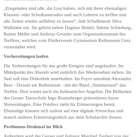
„Eingeladen sind alle, die Lust haben, sich mit ihren ehemaligen
Klassen- oder Schulkameraden und auch Lehrern zu treffen und
alte Zeiten wieder aufleben zu lassen“, lädt Schulleiterin Silva
Wallstabe ein. Sie gehört neben Dagmar Heidel, Sabine Schiedung,
Rainer Müller und Andreas Grotzke zum Organisationsteam des
Treffens, welches vom Förderverein Gymnasium Rutheneum Gera
veranstaltet wird.
Vorbereitungen laufen
Die Vorbereitungen für das große Ereignis sind angelaufen. Im
Mittelpunkt des Abends wird natürlich das Wiedersehen stehen. Im
Saal soll eine Diskothek unterhalten. Im Foyer umrahmt Alexander
Beer - Dozent am Rutheneum - mit der Band „Summersaul“ das
Treffen. Dort wartet auch ein kulinarisches Angebot. Die Brillanten
der Geraer Tanzschule Ingo Ronneberger präsentieren kurze
Showeinlagen. Eine Fotobox steht für Erinnerungen bereit.
Ehemalige können sich zudem auf eine digitale Fotoschau und
manch anderes Erinnerungsstück aus dem Schularchiv freuen.
Posthumus-Denkmal im Blick
Außerdem wird der Geraer und Initiator Manfred Taubert von der