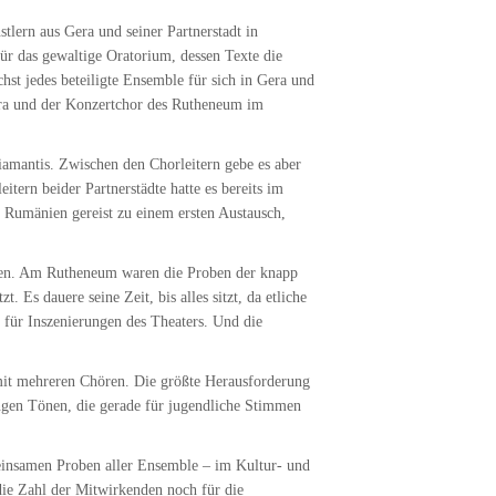
lern aus Gera und seiner Partnerstadt in
ür das gewaltige Oratorium, dessen Texte die
st jedes beteiligte Ensemble für sich in Gera und
era und der Konzertchor des Rutheneum im
iamantis. Zwischen den Chorleitern gebe es aber
tern beider Partnerstädte hatte es bereits im
Rumänien gereist zu einem ersten Austausch,
nnen. Am Rutheneum waren die Proben der knapp
Es dauere seine Zeit, bis alles sitzt, da etliche
 für Inszenierungen des Theaters. Und die
mit mehreren Chören. Die größte Herausforderung
angen Tönen, die gerade für jugendliche Stimmen
einsamen Proben aller Ensemble – im Kultur- und
ie Zahl der Mitwirkenden noch für die