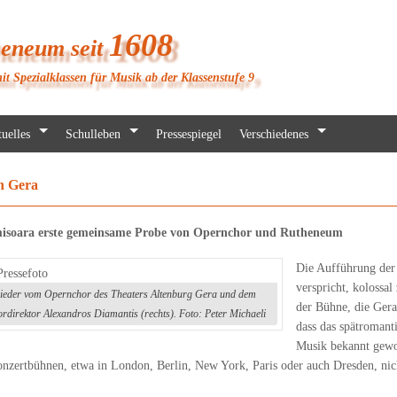
1608
heneum seit
it Spezialklassen für Musik ab der Klassenstufe 9
uelles
Schulleben
Pressespiegel
Verschiedenes
h Gera
misoara erste gemeinsame Probe von Opernchor und Rutheneum
Die Aufführung der
verspricht, kolossa
ieder vom Opernchor des Theaters Altenburg Gera und dem
der Bühne, die Gera
direktor Alexandros Diamantis (rechts). Foto: Peter Michaeli
dass das spätromant
Musik bekannt gewo
nzertbühnen, etwa in London, Berlin, New York, Paris oder auch Dresden, nich