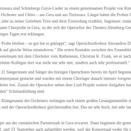
misoara sind Schönbergs Gurre-Lieder zu einem gemeinsamen Projekt von Künst
Orchester und Chöre – aus Gera und aus Timisoara. Längst haben die Proben f
ebe zu seiner Geliebten Tove und ihrer Ermordung erzählen, begonnen: zunäch
insame Chorprobe in Gera, zu der sich der Opernchor des Theaters Altenburg-G
igen Tagen erst erklungen.
 Probe bleiben – so gut hat es geklappt“, sagt Opernchordirektor Alexandros D
 auf gleiche Weise einstudieren.“ Die ersten Kontakte zwischen den Ensemblelei
emeinsam mit dem Chorleiter vom Rutheneum, Christian K. Frank, sei er nach 
eiter-Kollegen dort war nicht nur sehr nett, sondern auch sehr professionell.“
ie 21 Sängerinnen und Sänger des hiesigen Opernchores bereits im April bego
rpause gestartet und wurden mit einem Chorlager danach intensiv fortgesetzt. 
rleiter fest. Zumal der Opernchor neben dem Lied-Projekt weitere Aufgaben hat
len“ Schulausbildung sind.
ie Klangmassen des Orchesters verlangen nach einem großen Gesangsensemble 
k und der Opernchordirektor gleichermaßen fest. Das sei sehr hoch, mit sehr l
er aus der rumänischen Partnerstadt in Gera erwartet. Dann beginnen die gem
. und 23. September auch aufgeführt werden, weil der Konzertsaal weder für d