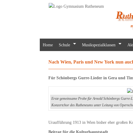
R
ut
m
Home
Schule
Musikspezialklassen
Akt
Nach Wien, Paris und New York nun auc
Für Schönbergs Gurre-Lieder in Gera und Ti
Erste gemeinsame Probe für Arnold Schönbergs Gurre-L
Konzertchor des Rutheneums unter Leitung von Opernchor
Uraufführung 1913 in Wien bisher eher großen Ko
Beitrag für die Kulturhauptstadt