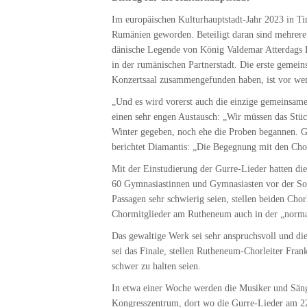
Im europäischen Kulturhauptstadt-Jahr 2023 in Ti
Rumänien geworden. Beteiligt daran sind mehrere 
dänische Legende von König Valdemar Atterdags Li
in der rumänischen Partnerstadt. Die erste geme
Konzertsaal zusammengefunden haben, ist vor wen
„Und es wird vorerst auch die einzige gemeinsame
einen sehr engen Austausch: „Wir müssen das Stück
Winter gegeben, noch ehe die Proben begannen. G
berichtet Diamantis: „Die Begegnung mit den Chorl
Mit der Einstudierung der Gurre-Lieder hatten d
60 Gymnasiastinnen und Gymnasiasten vor der Somme
Passagen sehr schwierig seien, stellen beiden Cho
Chormitglieder am Rutheneum auch in der „norma
Das gewaltige Werk sei sehr anspruchsvoll und d
sei das Finale, stellen Rutheneum-Chorleiter Fran
schwer zu halten seien.
In etwa einer Woche werden die Musiker und Säng
Kongresszentrum, dort wo die Gurre-Lieder am 22