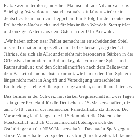
Platz zwei hinter der spanischen Mannschaft aus Villanova – das
Spiel ging 0:4 verloren – stand erstmals seit Jahren wieder ein
deutsches Team auf dem Treppchen. Ein Erfolg für den deutschen
Rollhockey-Nachwuchs und für Maximilian Wandelt. Startspieler
und einziger Akteur aus dem Osten in der U15-Auswahl.
„Wir haben schon paar Fehler gemacht im entscheidenden Spiel,
unsere Formation umgestellt, dann lief es besser“, sagt der 13-
Jährige, der sich als Allrounder sieht mit besonderen Stärken in der
Offensive. Im modernen Rollhockey, das von seiner Spiel- und
Raumaufteilung und den Schnellangriffen nach dem Ballgewinn
dem Basketball am nächsten kommt, wird unter den fünf Spielern
längst nicht mehr in Angriff und Verteidigung unterschieden.
Rollhockey ist eine Hallensportart geworden, schnell und intensiv.
Das Turnier in der Schweiz mit starker Gegnerschaft an zwei Tagen
– ein guter Probelauf für die Deutschen U15-Meisterschaften, die
am 17./18. Juni in der heimischen Panndorfhalle stattfinden. Die
Vorbereitung läuft längst, die U15 dominiert die Ostdeutsche
Meisterschaft und als Gastmannschaft beteiligen sich die
Ostthüringer an der NRW-Meisterschaft. „Das macht Spaß gegen
starke Mannschaften zu spielen, das bringt mich weiter. Ich kenne