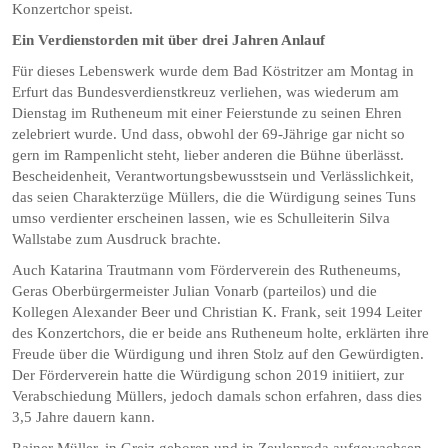
Konzertchor speist.
Ein Verdienstorden mit über drei Jahren Anlauf
Für dieses Lebenswerk wurde dem Bad Köstritzer am Montag in
Erfurt das Bundesverdienstkreuz verliehen, was wiederum am
Dienstag im Rutheneum mit einer Feierstunde zu seinen Ehren
zelebriert wurde. Und dass, obwohl der 69-Jährige gar nicht so
gern im Rampenlicht steht, lieber anderen die Bühne überlässt.
Bescheidenheit, Verantwortungsbewusstsein und Verlässlichkeit,
das seien Charakterzüge Müllers, die die Würdigung seines Tuns
umso verdienter erscheinen lassen, wie es Schulleiterin Silva
Wallstabe zum Ausdruck brachte.
Auch Katarina Trautmann vom Förderverein des Rutheneums,
Geras Oberbürgermeister Julian Vonarb (parteilos) und die
Kollegen Alexander Beer und Christian K. Frank, seit 1994 Leiter
des Konzertchors, die er beide ans Rutheneum holte, erklärten ihre
Freude über die Würdigung und ihren Stolz auf den Gewürdigten.
Der Förderverein hatte die Würdigung schon 2019 initiiert, zur
Verabschiedung Müllers, jedoch damals schon erfahren, dass dies
3,5 Jahre dauern kann.
Rainer Müller, in Greiz geboren und in Zeulenroda aufgewachsen,