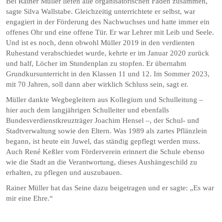
Bei Rainer Müller liefen alle organisatorischen Fäden zusammen,
sagte Silva Wallstabe. Gleichzeitig unterrichtete er selbst, war
engagiert in der Förderung des Nachwuchses und hatte immer ein
offenes Ohr und eine offene Tür. Er war Lehrer mit Leib und Seele.
Und ist es noch, denn obwohl Müller 2019 in den verdienten
Ruhestand verabschiedet wurde, kehrte er im Januar 2020 zurück
und half, Löcher im Stundenplan zu stopfen. Er übernahm
Grundkursunterricht in den Klassen 11 und 12. Im Sommer 2023,
mit 70 Jahren, soll dann aber wirklich Schluss sein, sagt er.
Müller dankte Wegbegleitern aus Kollegium und Schulleitung –
hier auch dem langjährigen Schulleiter und ebenfalls
Bundesverdienstkreuzträger Joachim Hensel –, der Schul- und
Stadtverwaltung sowie den Eltern. Was 1989 als zartes Pflänzlein
begann, ist heute ein Juwel, das ständig gepflegt werden muss.
Auch René Keßler vom Förderverein erinnert die Schule ebenso
wie die Stadt an die Verantwortung, dieses Aushängeschild zu
erhalten, zu pflegen und auszubauen.
Rainer Müller hat das Seine dazu beigetragen und er sagte: „Es war
mir eine Ehre.“