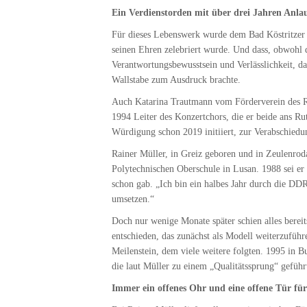
Ein Verdienstorden mit über drei Jahren Anla
Für dieses Lebenswerk wurde dem Bad Köstritzer
seinen Ehren zelebriert wurde. Und dass, obwohl d
Verantwortungsbewusstsein und Verlässlichkeit, da
Wallstabe zum Ausdruck brachte.
Auch Katarina Trautmann vom Förderverein des Ru
1994 Leiter des Konzertchors, die er beide ans R
Würdigung schon 2019 initiiert, zur Verabschiedun
Rainer Müller, in Greiz geboren und in Zeulenrod
Polytechnischen Oberschule in Lusan. 1988 sei er 
schon gab. „Ich bin ein halbes Jahr durch die DD
umsetzen.“
Doch nur wenige Monate später schien alles bere
entschieden, das zunächst als Modell weiterzuführ
Meilenstein, dem viele weitere folgten. 1995 in B
die laut Müller zu einem „Qualitätssprung“ geführt
Immer ein offenes Ohr und eine offene Tür für