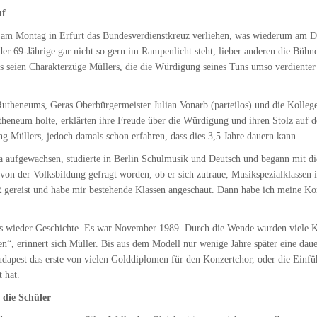
uf
 am Montag in Erfurt das Bundesverdienstkreuz verliehen, was wiederum am D
er 69-Jährige gar nicht so gern im Rampenlicht steht, lieber anderen die Bühne
s seien Charakterzüge Müllers, die die Würdigung seines Tuns umso verdienter e
theneums, Geras Oberbürgermeister Julian Vonarb (parteilos) und die Kollege
utheneum holte, erklärten ihre Freude über die Würdigung und ihren Stolz auf 
g Müllers, jedoch damals schon erfahren, dass dies 3,5 Jahre dauern kann.
a aufgewachsen, studierte in Berlin Schulmusik und Deutsch und begann mit d
von der Volksbildung gefragt worden, ob er sich zutraue, Musikspezialklassen 
R gereist und habe mir bestehende Klassen angeschaut. Dann habe ich meine Kon
its wieder Geschichte. Es war November 1989. Durch die Wende wurden viele K
en“, erinnert sich Müller. Bis aus dem Modell nur wenige Jahre später eine dau
udapest das erste von vielen Golddiplomen für den Konzertchor, oder die Einfü
 hat.
 die Schüler