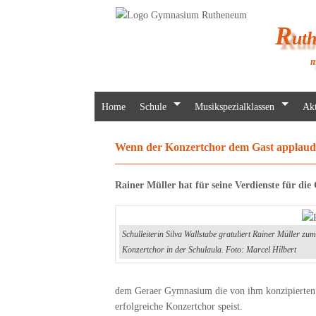
R
ut
m
Home
Schule
Musikspezialklassen
Akt
Wenn der Konzertchor dem Gast applaud
Rainer Müller hat für seine Verdienste für di
Schulleiterin Silva Wallstabe gratuliert Rainer Müller zu
Konzertchor in der Schulaula. Foto: Marcel Hilbert
dem Geraer Gymnasium die von ihm konzipierten Mu
erfolgreiche Konzertchor speist.