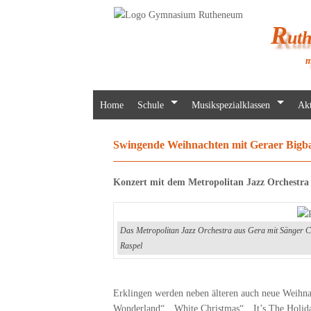
R
ut
m
Home
Schule
Musikspezialklassen
Akt
Swingende Weihnachten mit Geraer Bigb
Konzert mit dem Metropolitan Jazz Orchestra
Das Metropolitan Jazz Orchestra aus Gera mit Sänger Cl
Raspel
Erklingen werden neben älteren auch neue Weihna
Wonderland“, „White Christmas“, „It’s The Holida