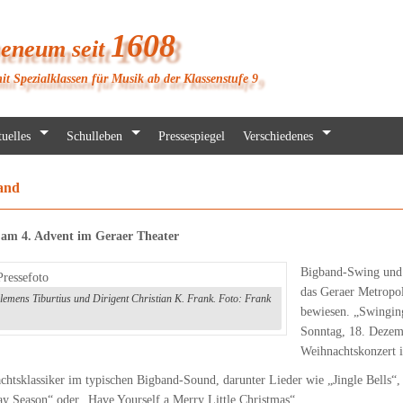
1608
heneum seit
it Spezialklassen für Musik ab der Klassenstufe 9
uelles
Schulleben
Pressespiegel
Verschiedenes
and
 am 4. Advent im Geraer Theater
Bigband-Swing und 
das Geraer Metropol
emens Tiburtius und Dirigent Christian K. Frank. Foto: Frank
bewiesen. „Swingin
Sonntag, 18. Dezem
Weihnachtskonzert i
chtsklassiker im typischen Bigband-Sound, darunter Lieder wie „Jingle Bells“
y Season“ oder „Have Yourself a Merry Little Christmas“.