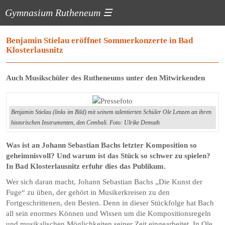
Gymnasium Rutheneum
☰
Benjamin Stielau eröffnet Sommerkonzerte in Bad
Klosterlausnitz
Auch Musikschüler des Rutheneums unter den Mitwirkenden
Benjamin Stielau (links im Bild) mit seinem talentierten Schüler Ole Lenzen an ihren
historischen Instrumenten, den Cembali. Foto: Ulrike Demuth
Was ist an Johann Sebastian Bachs letzter Komposition so
geheimnisvoll? Und warum ist das Stück so schwer zu spielen?
In Bad Klosterlausnitz erfuhr dies das Publikum.
Wer sich daran macht, Johann Sebastian Bachs „Die Kunst der
Fuge“ zu üben, der gehört in Musikerkreisen zu den
Fortgeschrittenen, den Besten. Denn in dieser Stückfolge hat Bach
all sein enormes Können und Wissen um die Kompositionsregeln
und musikalischen Möglichkeiten seiner Zeit eingearbeitet. In Ole