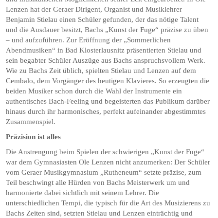
Lenzen hat der Geraer Dirigent, Organist und Musiklehrer
Benjamin Stielau einen Schüler gefunden, der das nötige Talent
und die Ausdauer besitzt, Bachs „Kunst der Fuge“ präzise zu üben
– und aufzuführen. Zur Eröffnung der „Sommerlichen
Abendmusiken“ in Bad Klosterlausnitz präsentierten Stielau und
sein begabter Schüler Auszüge aus Bachs anspruchsvollem Werk.
Wie zu Bachs Zeit üblich, spielten Stielau und Lenzen auf dem
Cembalo, dem Vorgänger des heutigen Klavieres. So erzeugten die
beiden Musiker schon durch die Wahl der Instrumente ein
authentisches Bach-Feeling und begeisterten das Publikum darüber
hinaus durch ihr harmonisches, perfekt aufeinander abgestimmtes
Zusammenspiel.
Präzision ist alles
Die Anstrengung beim Spielen der schwierigen „Kunst der Fuge“
war dem Gymnasiasten Ole Lenzen nicht anzumerken: Der Schüler
vom Geraer Musikgymnasium „Rutheneum“ setzte präzise, zum
Teil beschwingt alle Hürden von Bachs Meisterwerk um und
harmonierte dabei sichtlich mit seinem Lehrer. Die
unterschiedlichen Tempi, die typisch für die Art des Musizierens zu
Bachs Zeiten sind, setzten Stielau und Lenzen einträchtig und