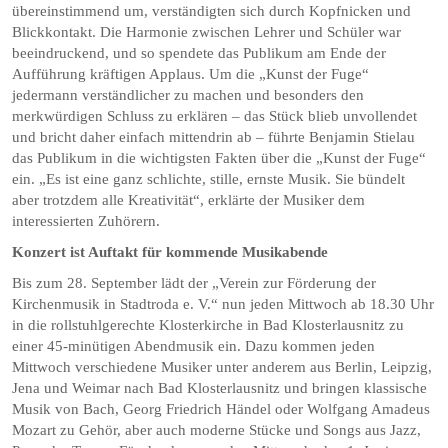
übereinstimmend um, verständigten sich durch Kopfnicken und
Blickkontakt. Die Harmonie zwischen Lehrer und Schüler war
beeindruckend, und so spendete das Publikum am Ende der
Aufführung kräftigen Applaus. Um die „Kunst der Fuge“
jedermann verständlicher zu machen und besonders den
merkwürdigen Schluss zu erklären – das Stück blieb unvollendet
und bricht daher einfach mittendrin ab – führte Benjamin Stielau
das Publikum in die wichtigsten Fakten über die „Kunst der Fuge“
ein. „Es ist eine ganz schlichte, stille, ernste Musik. Sie bündelt
aber trotzdem alle Kreativität“, erklärte der Musiker dem
interessierten Zuhörern.
Konzert ist Auftakt für kommende Musikabende
Bis zum 28. September lädt der „Verein zur Förderung der
Kirchenmusik in Stadtroda e. V.“ nun jeden Mittwoch ab 18.30 Uhr
in die rollstuhlgerechte Klosterkirche in Bad Klosterlausnitz zu
einer 45-minütigen Abendmusik ein. Dazu kommen jeden
Mittwoch verschiedene Musiker unter anderem aus Berlin, Leipzig,
Jena und Weimar nach Bad Klosterlausnitz und bringen klassische
Musik von Bach, Georg Friedrich Händel oder Wolfgang Amadeus
Mozart zu Gehör, aber auch moderne Stücke und Songs aus Jazz,