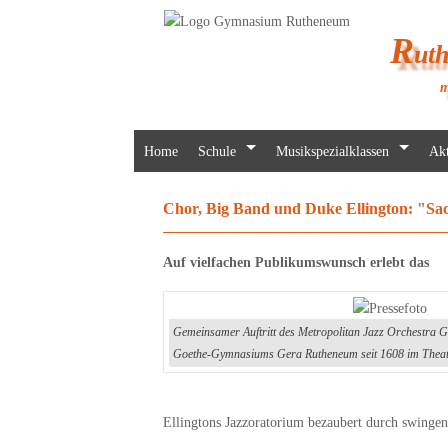
R
ut
m
Home
Schule
Musikspezialklassen
Akt
Chor, Big Band und Duke Ellington: "Sac
Auf vielfachen Publikumswunsch erlebt das
Gemeinsamer Auftritt des Metropolitan Jazz Orchestra 
Goethe-Gymnasiums Gera Rutheneum seit 1608 im Theat
Ellingtons Jazzoratorium bezaubert durch swingen