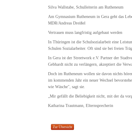
Silva Wallstabe, Schulleiterin am Rutheneum
Am Gymnasium Rutheneum in Gera geht das Leben n
MDR/Andreas Dreißel
Vertrauen muss langfristig aufgebaut werden
In Thüringen ist die Schulsozialarbeit eine Leistu
Schulen Sozialarbeiter. Oft sind sie bei freien Tr
In Gera ist der Streetwork e.V. Partner der Stadt
Gebhardt nicht zu verlängern, akzeptiert die Ver
Doch im Rutheneum wollen sie davon nichts hören. 
im kommenden Jahr ein neuer Wechsel bevorstehen
wie Wäsche", sagt sie.
„Mir gefällt die Beliebigkeit nicht, mit der da 
Katharina Trautmann, Elternsprecherin