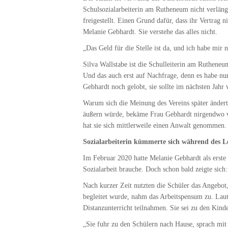
Schulsozialarbeiterin am Rutheneum nicht verläng
freigestellt. Einen Grund dafür, dass ihr Vertrag 
Melanie Gebhardt. Sie verstehe das alles nicht.
„Das Geld für die Stelle ist da, und ich habe mir 
Silva Wallstabe ist die Schulleiterin am Rutheneu
Und das auch erst auf Nachfrage, denn es habe n
Gebhardt noch gelobt, sie sollte im nächsten Jahr 
Warum sich die Meinung des Vereins später ände
äußern würde, bekäme Frau Gebhardt nirgendwo wi
hat sie sich mittlerweile einen Anwalt genommen.
Sozialarbeiterin kümmerte sich während des 
Im Februar 2020 hatte Melanie Gebhardt als erst
Sozialarbeit brauche. Doch schon bald zeigte sich
Nach kurzer Zeit nutzten die Schüler das Angebo
begleitet wurde, nahm das Arbeitspensum zu. Laut
Distanzunterricht teilnahmen. Sie sei zu den Kind
„Sie fuhr zu den Schülern nach Hause, sprach mit 