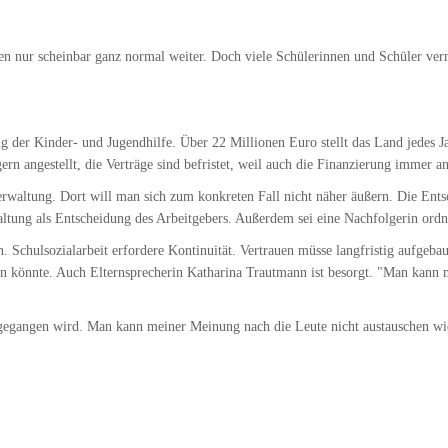
ur scheinbar ganz normal weiter. Doch viele Schülerinnen und Schüler vermis
ng der Kinder- und Jugendhilfe. Über 22 Millionen Euro stellt das Land jedes Ja
ägern angestellt, die Verträge sind befristet, weil auch die Finanzierung immer 
verwaltung. Dort will man sich zum konkreten Fall nicht näher äußern. Die Ent
waltung als Entscheidung des Arbeitgebers. Außerdem sei eine Nachfolgerin o
Schulsozialarbeit erfordere Kontinuität. Vertrauen müsse langfristig aufgebaut
 könnte. Auch Elternsprecherin Katharina Trautmann ist besorgt. "Man kann 
vorgegangen wird. Man kann meiner Meinung nach die Leute nicht austauschen w