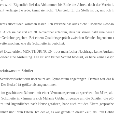
ert wird. Eigentlich lief das Abkommen bis Ende des Jahres, doch der Verein h
nicht verlängert wurde, kennt sie nicht. "Das Geld für die Stelle ist da, und ic
nichts zuschulden kommen lassen. Ich verstehe das alles nicht.“ Melanie Gebhard
m. Auch sie hat erst am 30. November erfahren, dass der Verein bald eine neue
ur Gerüchte gegeben. Bei einem Qualitätsgespräch zwischen Schule, Jugendamt
weitermachen, wie die Schulleiterin berichtet.
rte? Dazu erhielt MDR THÜRINGEN trotz mehrfacher Nachfrage keine Auskunft 
eder eine Anstellung. Die ist sich keiner Schuld bewusst, es habe keine Ges
Lockdowns um Schüler
e Schulsozialarbeiterin überhaupt am Gymnasium angefangen. Damals war das K
: Der Bedarf ist größer als angenommen.
t, im geschützten Rahmen mit einer Vertrauensperson zu sprechen. Im März, al
 Schulleiterin kümmerte sich Melanie Gebhardt gerade um die Schüler, die plöt
ern und Jugendlichen nach Hause gefahren, habe auch mit den Eltern gesprochen,
ihnen und ihren Eltern. Ich denke, es war gerade in dieser Zeit, als Frau Geb