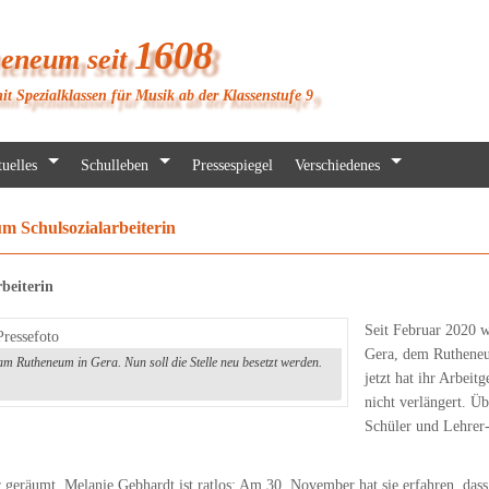
1608
heneum seit
it Spezialklassen für Musik ab der Klassenstufe 9
uelles
Schulleben
Pressespiegel
Verschiedenes
 Schulsozialarbeiterin
rbeiterin
Seit Februar 2020 
Gera, dem Rutheneum
 am Rutheneum in Gera. Nun soll die Stelle neu besetzt werden.
jetzt hat ihr Arbeit
nicht verlängert. Ü
Schüler und Lehrer
r geräumt. Melanie Gebhardt ist ratlos: Am 30. November hat sie erfahren, dass