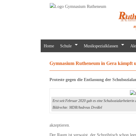
R
ut
m
Home
Schule
Musikspezialklassen
Akt
Gymnasium Rutheneum in Gera kämpft um
Proteste gegen die Entlassung der Schulsoziala
Erst seit Februar 2020 gab es eine Schulsozialarbeiterin
Bildrechte: MDR/Andreas Dreißel
akzeptieren.
Der Raum ist verwaist, der Schreibtisch schon lee