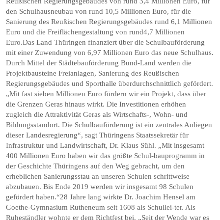
Reußischen Regierungsgebäudes von rund 3,4 Millionen Euro, für
den Schulhausneubau von rund 10,5 Millionen Euro, für die
Sanierung des Reußischen Regierungsgebäudes rund 6,1 Millionen
Euro und die Freiflächengestaltung von rund4,7 Millionen
Euro.Das Land Thüringen finanziert über die Schulbauförderung
mit einer Zuwendung von 6,97 Millionen Euro das neue Schulhaus.
Durch Mittel der Städtebauförderung Bund-Land werden die
Projektbausteine Freianlagen, Sanierung des Reußischen
Regierungsgebäudes und Sporthalle überdurchschnittlich gefördert.
„Mit fast sieben Millionen Euro fördern wir ein Projekt, dass über
die Grenzen Geras hinaus wirkt. Die Investitionen erhöhen
zugleich die Attraktivität Geras als Wirtschafts-, Wohn- und
Bildungsstandort. Die Schulbauförderung ist ein zentrales Anliegen
dieser Landesregierung“, sagt Thüringens Staatssekretär für
Infrastruktur und Landwirtschaft, Dr. Klaus Sühl. „Mit insgesamt
400 Millionen Euro haben wir das größte Schul-bauprogramm in
der Geschichte Thüringens auf den Weg gebracht, um den
erheblichen Sanierungsstau an unseren Schulen schrittweise
abzubauen. Bis Ende 2019 werden wir insgesamt 98 Schulen
gefördert haben.“28 Jahre lang wirkte Dr. Joachim Hensel am
Goethe-Gymnasium Rutheneum seit 1608 als Schullei-ter. Als
Ruheständler wohnte er dem Richtfest bei. „Seit der Wende war es