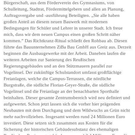
Bürgerschaft, aus dem Förderverein des Gymnasiums, von
Schulleitung, Stadtrat, Fördermittelgebern und allen an Planung,
Auftragsvergabe und -ausführung Beteiligten. „Sie alle haben
großen Anteil an diesem neuen Bauwerk mit modernen
Bedingungen für Schüler und Lehrer in unserer Stadt. Ich freue
mich, dass wir dem neuen Campus einen großen Schritt näher
kommen.” Das Richtkranz-Ritual schließt den Rohbau ab. Diesen
führte das Bauunternehmen ZiBa Bau GmbH aus Greiz aus. Derzeit
beginnen die Ausbaugewerke mit der Arbeit. Daneben laufen die
weiteren Arbeiten zur Sanierung des Reußischen
Regierungsgebäudes und an den Stützmauern parallel zur
Vogelinsel. Der zukünftige Schulstandort umfasst großflächige
Freianlagen, welche die Campus-Terrassen, die nördliche
Burgstraße, die südliche Florian-Geyer-Straße, die südliche
Vogelinsel und die Freianlage an der benachbarten Sporthalle
beinhalten. Dieser gesamte Zentrumsbereich wird neu definiert und
aufgewertet. Schon jetzt lassen sich die vorher hier prägenden
Neubauten mit dem Durchgang und dem Wildwuchs an Grün nicht
mehr nachvollziehen. Insgesamt werden rund 24 Millionen Euro
investiert. Diese setzen sich zusammen aus Kosten für die
Sicherung der historischen Gebäudesubstanz des ehemaligen