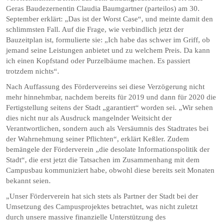
Geras Baudezernentin Claudia Baumgartner (parteilos) am 30.
September erklärt: „Das ist der Worst Case“, und meinte damit den
schlimmsten Fall. Auf die Frage, wie verbindlich jetzt der
Bauzeitplan ist, formulierte sie: „Ich habe das schwer im Griff, ob
jemand seine Leistungen anbietet und zu welchem Preis. Da kann
ich einen Kopfstand oder Purzelbäume machen. Es passiert
trotzdem nichts“.
Nach Auffassung des Fördervereins sei diese Verzögerung nicht
mehr hinnehmbar, nachdem bereits für 2019 und dann für 2020 die
Fertigstellung seitens der Stadt „garantiert“ worden sei. „Wir sehen
dies nicht nur als Ausdruck mangelnder Weitsicht der
Verantwortlichen, sondern auch als Versäumnis des Stadtrates bei
der Wahrnehmung seiner Pflichten“, erklärt Keßler. Zudem
bemängele der Förderverein „die desolate Informationspolitik der
Stadt“, die erst jetzt die Tatsachen im Zusammenhang mit dem
Campusbau kommuniziert habe, obwohl diese bereits seit Monaten
bekannt seien.
„Unser Förderverein hat sich stets als Partner der Stadt bei der
Umsetzung des Campusprojektes betrachtet, was nicht zuletzt
durch unsere massive finanzielle Unterstützung des