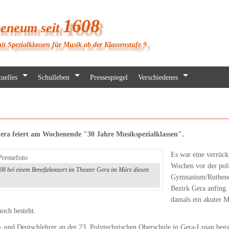
1608
heneum seit
it Spezialklassen für Musik ab der Klassenstufe 9
uelles
Schulleben
Pressespiegel
Verschiedenes
a feiert am Wochenende "30 Jahre Musikspezialklassen".
Es war eine verrück
Wochen vor der pol
 bei einem Benefizkonzert im Theater Gera im März diesen
Gymnasium/Rutheneu
Bezirk Gera anfing
damals ein akuter M
noch besteht.
k- und Deutschlehrer an der 23. Polytechnischen Oberschule in Gera-Lusan be