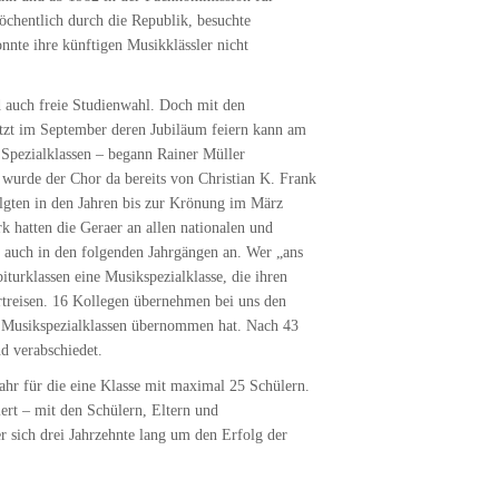
öchentlich durch die Republik, besuchte
nte ihre künftigen Musikklässler nicht
d auch freie Studienwahl. Doch mit den
jetzt im September deren Jubiläum feiern kann am
Spezialklassen – begann Rainer Müller
wurde der Chor da bereits von Christian K. Frank
lgten in den Jahren bis zur Krönung im März
k hatten die Geraer an allen nationalen und
 auch in den folgenden Jahrgängen an. Wer „ans
urklassen eine Musikspezialklasse, die ihren
ertreisen. 16 Kollegen übernehmen bei uns den
er Musikspezialklassen übernommen hat. Nach 43
d verabschiedet.
ahr für die eine Klasse mit maximal 25 Schülern.
iert – mit den Schülern, Eltern und
 sich drei Jahrzehnte lang um den Erfolg der