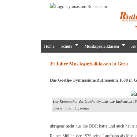
R
ut
m
Home
Schule
Musikspezialklassen
Akt
30 Jahre Musikspezialklassen in Gera
Das Goethe-Gymnasium/Rutheneum 1608 in Ger
Der Konzertchor des Goethe-Gymnasium/ Rutheneum 1608
Jahres. Foto: Ralf Runge
übrigens nicht nur die DDR hatte und auch heute 
Rainer Müller, der 1976 seine Laufbahn als Musi