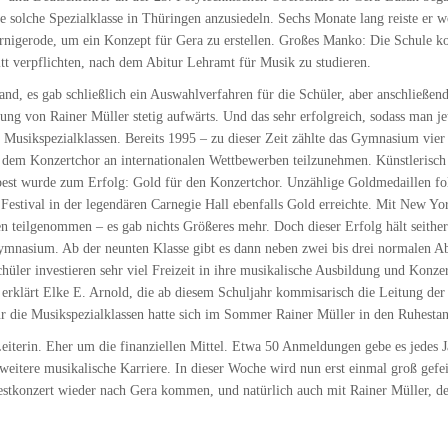
 solche Spezialklasse in Thüringen anzusiedeln. Sechs Monate lang reiste er w
nigerode, um ein Konzept für Gera zu erstellen. Großes Manko: Die Schule kon
tt verpflichten, nach dem Abitur Lehramt für Musik zu studieren.
nd, es gab schließlich ein Auswahlverfahren für die Schüler, aber anschließen
tung von Rainer Müller stetig aufwärts. Und das sehr erfolgreich, sodass man 
sikspezialklassen. Bereits 1995 – zu dieser Zeit zählte das Gymnasium vier 
em Konzertchor an internationalen Wettbewerben teilzunehmen. Künstlerisch 
apest wurde zum Erfolg: Gold für den Konzertchor. Unzählige Goldmedaillen fo
estival in der legendären Carnegie Hall ebenfalls Gold erreichte. Mit New Yor
 teilgenommen – es gab nichts Größeres mehr. Doch dieser Erfolg hält seither
nasium. Ab der neunten Klasse gibt es dann neben zwei bis drei normalen Abit
hüler investieren sehr viel Freizeit in ihre musikalische Ausbildung und Konz
, erklärt Elke E. Arnold, die ab diesem Schuljahr kommisarisch die Leitung d
r die Musikspezialklassen hatte sich im Sommer Rainer Müller in den Ruhestan
eiterin. Eher um die finanziellen Mittel. Etwa 50 Anmeldungen gebe es jedes J
ne weitere musikalische Karriere. In dieser Woche wird nun erst einmal groß gefe
stkonzert wieder nach Gera kommen, und natürlich auch mit Rainer Müller, der