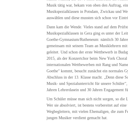
Musik tätig war, bekam von oben den Auftrag, eine
Musikspezialklassen in Potsdam, Zwickau und Wer
auswählen und diese mussten sich schon vor Eintri
Dann kam die Wende. Vieles stand auf dem Prüfsta
Musikspezialklassen in Gera ging es unter der Lei
Goethe-Gymnasium/Rutheneum: nämlich 30 Jahre Mu
gemeinsam mit seinem Team an Musiklehrern mit d
geleitet. Und schon der erste Wettbewerb in Bud
2015, als der Konzertchor beim New York Choral F
internationalen Wettbewerben mit Rang und Namen
Goethe“ kommt, besucht zunächst ein normales Gym
Abschluss in der 13. Klasse macht. „Denn diese Sc
Musik- und Spezialunterricht für unsere Schüler“
Jahren Lehrerdasein und 30 Jahren Engagement fü
Um Schüler müsse man sich nicht sorgen, so die L
Wer sie absolviert, ist bestens vorbereitet auf ei
Wegbegleitern, mit vielen Ehemaligen, die zum Fe
jungen Musiker verdient gemacht hat.