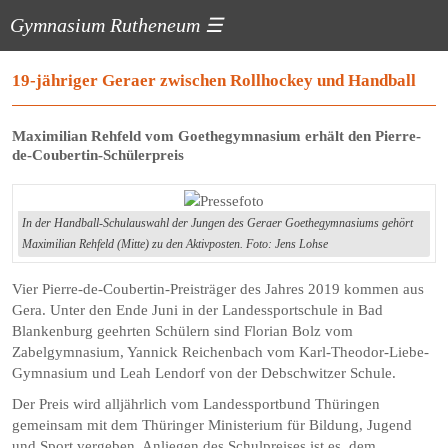
Gymnasium Rutheneum
☰
19-jähriger Geraer zwischen Rollhockey und Handball
Maximilian Rehfeld vom Goethegymnasium erhält den Pierre-
de-Coubertin-Schülerpreis
In der Handball-Schulauswahl der Jungen des Geraer Goethegymnasiums gehört
Maximilian Rehfeld (Mitte) zu den Aktivposten. Foto: Jens Lohse
Vier Pierre-de-Coubertin-Preisträger des Jahres 2019 kommen aus
Gera. Unter den Ende Juni in der Landessportschule in Bad
Blankenburg geehrten Schülern sind Florian Bolz vom
Zabelgymnasium, Yannick Reichenbach vom Karl-Theodor-Liebe-
Gymnasium und Leah Lendorf von der Debschwitzer Schule.
Der Preis wird alljährlich vom Landessportbund Thüringen
gemeinsam mit dem Thüringer Ministerium für Bildung, Jugend
und Sport vergeben. Anliegen des Schulpreises ist es, dem