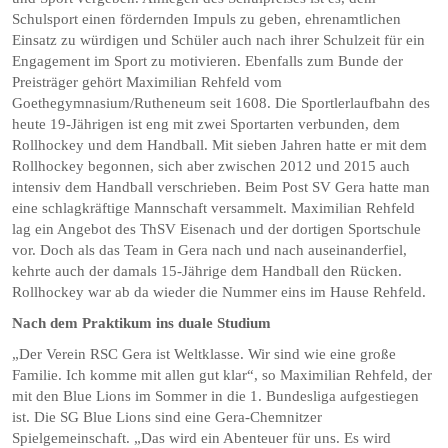
Schulsport einen fördernden Impuls zu geben, ehrenamtlichen
Einsatz zu würdigen und Schüler auch nach ihrer Schulzeit für ein
Engagement im Sport zu motivieren. Ebenfalls zum Bunde der
Preisträger gehört Maximilian Rehfeld vom
Goethegymnasium/Rutheneum seit 1608. Die Sportlerlaufbahn des
heute 19-Jährigen ist eng mit zwei Sportarten verbunden, dem
Rollhockey und dem Handball. Mit sieben Jahren hatte er mit dem
Rollhockey begonnen, sich aber zwischen 2012 und 2015 auch
intensiv dem Handball verschrieben. Beim Post SV Gera hatte man
eine schlagkräftige Mannschaft versammelt. Maximilian Rehfeld
lag ein Angebot des ThSV Eisenach und der dortigen Sportschule
vor. Doch als das Team in Gera nach und nach auseinanderfiel,
kehrte auch der damals 15-Jährige dem Handball den Rücken.
Rollhockey war ab da wieder die Nummer eins im Hause Rehfeld.
Nach dem Praktikum ins duale Studium
„Der Verein RSC Gera ist Weltklasse. Wir sind wie eine große
Familie. Ich komme mit allen gut klar“, so Maximilian Rehfeld, der
mit den Blue Lions im Sommer in die 1. Bundesliga aufgestiegen
ist. Die SG Blue Lions sind eine Gera-Chemnitzer
Spielgemeinschaft. „Das wird ein Abenteuer für uns. Es wird