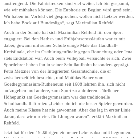
anstrengend. Die Fahrtstrecken sind viel weiter. Ich bin gespannt,
wie wir mithalten können. Die Euphorie zu Beginn wird groß sein.
Wir haben im Vorfeld viel gesprochen, wollen nicht Letzter werden.
Ich habe Bock auf Bundesliga“, sagt Maximilian Rehfeld.
Auch in der Schule hat sich Maximilian Rehfeld für den Sport
engagiert. Bei den Herbst- und Frühjahrscrossläufen war er mit
dabei, gewann mit seiner Schule einige Male das Handball-
Kreisfinale, ehe im Ostthüringenfinale gegen Ronneburg oder Jena
stets Endstation war. Auch beim Volleyball versuchte er sich. Zwei
Sportlehrer haben ihn in seiner Schullaufbahn besonders geprägt.
Petra Metzner von der Integrierten Gesamtschule, die er
zwischenzeitlich besuchte, und Matthias Bauer vom
Goethegymnasium/Rutheneum seit 1608 lehrten ihn, sich nicht
aufzugeben und andere, zum Sport zu animieren. Jährlicher
Höhepunkt am Goethegymnasium war das traditionelle
Schulhandball-Turnier. „Leider bin ich nie bester Spieler geworden.
Auch meine Klasse hat nie gewonnen. Aber das lag in erster Linie
daran, dass wir nur vier, fünf Jungen waren“. erklärt Maximilian
Rehfeld.
Jetzt hat für den 19-Jährigen ein neuer Lebensabschnitt begonnen.