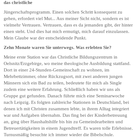
das christliche
Jüngerschaftsprogramm. Einen solchen Schritt konsequent zu
gehen, erfordert viel Mut... Aus meiner Sicht nicht, sondern es ist
vielmehr Vertrauen. Vertrauen, dass es da jemanden gibt, der hinter
einen steht. Und dies hat mich ermutigt, mich darauf einzulassen.
Mein Glaube war der entscheidende Punkt.
Zehn Monate waren Sie unterwegs. Was erlebten Sie?
Meine erste Station war das Christliche Bildungszentrum in
Oelsnitz/Erzgebirge, wo meine theologische Ausbildung stattfand.
Dort in einer 24-Stunden-Gemeinschaft zu wohnen, im
Mehrbettzimmer, ohne Rückzugsort, mit zwei anderen jungen
Männern sich ein Bad zu teilen, bedeutete für mich als Single
zudem eine weitere Erfahrung. Schließlich haben wir uns als
Gruppe gut gefunden. Danach führte mich eine Seminarwoche
nach Leipzig. Es folgten zahlreiche Stationen in Deutschland, bei
denen ich mit Christen zusammen lebte, in ihrem Alltag integriert
war und Aufgaben übernahm. Das fing bei der Kinderbetreuung
an, ging über Haushaltshilfe bis hin zu Gemeindearbeiten und
Betreuertätigkeiten in einem Jugendtreff. Es waren tolle Erlebnisse.
Turnusmäßig besuchte ich immer wieder die Bibelschule.