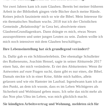
Vor zwei Jahren kam ich zum Glauben. Bereits bei meiner früheren
Arbeit in der Bibliothek gingen viele Bücher durch meine Hände.
Keines jedoch faszinierte mich so wie die Bibel. Mein Interesse für
ein thematisches Studium wuchs. 2018 trat ich der Christlichen
Gemeinde „Relationship“ in Gera bei, absolvierte einen
GlaubensGrundlagenkurs. Dann drängte es mich, etwas Neues
auszuprobieren und unter jungen Leuten zu sein. Zudem wollte ich
mich noch intensiver mit dem Glauben beschäftigen.
Ihre Lebenseinstellung hat sich grundlegend verändert?
Ja. Dafür gab es ein Schlüsselerlebnis. Der ehemalige Schulleiter
des Rutheneums, Joachim Hensel, sagte in seiner Abiturrede 2017
einen Satz, der mich veränderte. Er riet den Abiturienten: Wenn ihr
Antworten auf eure Fragen sucht, dann gibt es nur eines, die Bibel.
Damals steckte ich in einer Krise, fühlte mich haltlos, allein
gelassen und wie ein Hamster im Laufrad. Irgendwann kam ich an
den Punkt, an dem ich wusste, dass es im Leben Wichtigeres als
Sicherheit und Wohlstand geben muss. Ich sehe das nicht mehr als
das Non plus Ultra im Leben, was mich glücklich macht.
Sie kündigten Arbeitsvertrag und Wohnung, meldeten sich für