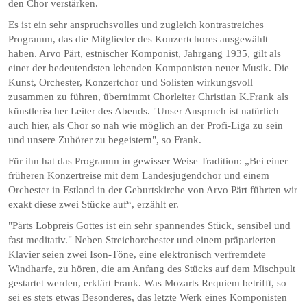
den Chor verstärken.
Es ist ein sehr anspruchsvolles und zugleich kontrastreiches
Programm, das die Mitglieder des Konzertchores ausgewählt
haben. Arvo Pärt, estnischer Komponist, Jahrgang 1935, gilt als
einer der bedeutendsten lebenden Komponisten neuer Musik. Die
Kunst, Orchester, Konzertchor und Solisten wirkungsvoll
zusammen zu führen, übernimmt Chorleiter Christian K.Frank als
künstlerischer Leiter des Abends. "Unser Anspruch ist natürlich
auch hier, als Chor so nah wie möglich an der Profi-Liga zu sein
und unsere Zuhörer zu begeistern", so Frank.
Für ihn hat das Programm in gewisser Weise Tradition: „Bei einer
früheren Konzertreise mit dem Landesjugendchor und einem
Orchester in Estland in der Geburtskirche von Arvo Pärt führten wir
exakt diese zwei Stücke auf“, erzählt er.
"Pärts Lobpreis Gottes ist ein sehr spannendes Stück, sensibel und
fast meditativ." Neben Streichorchester und einem präparierten
Klavier seien zwei Ison-Töne, eine elektronisch verfremdete
Windharfe, zu hören, die am Anfang des Stücks auf dem Mischpult
gestartet werden, erklärt Frank. Was Mozarts Requiem betrifft, so
sei es stets etwas Besonderes, das letzte Werk eines Komponisten