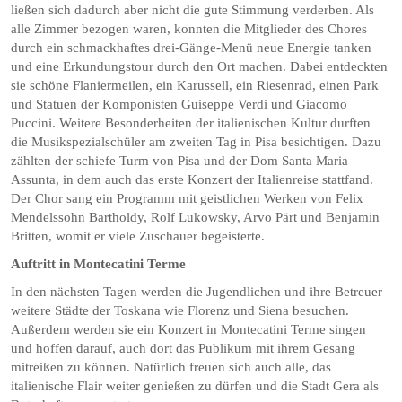
ließen sich dadurch aber nicht die gute Stimmung verderben. Als
alle Zimmer bezogen waren, konnten die Mitglieder des Chores
durch ein schmackhaftes drei-Gänge-Menü neue Energie tanken
und eine Erkundungstour durch den Ort machen. Dabei entdeckten
sie schöne Flaniermeilen, ein Karussell, ein Riesenrad, einen Park
und Statuen der Komponisten Guiseppe Verdi und Giacomo
Puccini. Weitere Besonderheiten der italienischen Kultur durften
die Musikspezialschüler am zweiten Tag in Pisa besichtigen. Dazu
zählten der schiefe Turm von Pisa und der Dom Santa Maria
Assunta, in dem auch das erste Konzert der Italienreise stattfand.
Der Chor sang ein Programm mit geistlichen Werken von Felix
Mendelssohn Bartholdy, Rolf Lukowsky, Arvo Pärt und Benjamin
Britten, womit er viele Zuschauer begeisterte.
Auftritt in Montecatini Terme
In den nächsten Tagen werden die Jugendlichen und ihre Betreuer
weitere Städte der Toskana wie Florenz und Siena besuchen.
Außerdem werden sie ein Konzert in Montecatini Terme singen
und hoffen darauf, auch dort das Publikum mit ihrem Gesang
mitreißen zu können. Natürlich freuen sich auch alle, das
italienische Flair weiter genießen zu dürfen und die Stadt Gera als