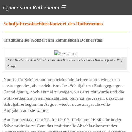
Gymnasium Rutheneum
☰
Schuljahresabschlusskonzert des Rutheneums
Traditionelles Konzert am kommenden Donnerstag
Peter Hoche mit dem Mädchenchor des Rutheneums bei einem Konzert (Foto: Ralf
Runge)
Nun ist für Schüler und unterrichtende Lehrer schon wieder ein
anstrengendes, aber erlebnisreiches Schuljahr zu Ende gegangen.
Grund genug, noch einmal zu zeigen, was erreicht wurde und die
wohlverdienten Ferien einzuläuten, ohne zu vergessen, dass zum
Schuljahresbeginn im August wieder neue anspruchsvolle
Aufgaben auf sie warten.
Am Donnerstag, dem 22. Juni 2017, findet um 16.30 Uhr in der
Salvatorkirche zu Gera das traditionelle Abschlusskonzert des
Rutheneums Gera statt. Es präsentieren sich der Kinder-, Mädchen-