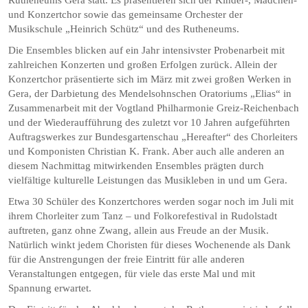
und Konzertchor sowie das gemeinsame Orchester der
Musikschule „Heinrich Schütz“ und des Rutheneums.
Die Ensembles blicken auf ein Jahr intensivster Probenarbeit mit
zahlreichen Konzerten und großen Erfolgen zurück. Allein der
Konzertchor präsentierte sich im März mit zwei großen Werken in
Gera, der Darbietung des Mendelsohnschen Oratoriums „Elias“ in
Zusammenarbeit mit der Vogtland Philharmonie Greiz-Reichenbach
und der Wiederaufführung des zuletzt vor 10 Jahren aufgeführten
Auftragswerkes zur Bundesgartenschau „Hereafter“ des Chorleiters
und Komponisten Christian K. Frank. Aber auch alle anderen an
diesem Nachmittag mitwirkenden Ensembles prägten durch
vielfältige kulturelle Leistungen das Musikleben in und um Gera.
Etwa 30 Schüler des Konzertchores werden sogar noch im Juli mit
ihrem Chorleiter zum Tanz – und Folkorefestival in Rudolstadt
auftreten, ganz ohne Zwang, allein aus Freude an der Musik.
Natürlich winkt jedem Choristen für dieses Wochenende als Dank
für die Anstrengungen der freie Eintritt für alle anderen
Veranstaltungen entgegen, für viele das erste Mal und mit
Spannung erwartet.